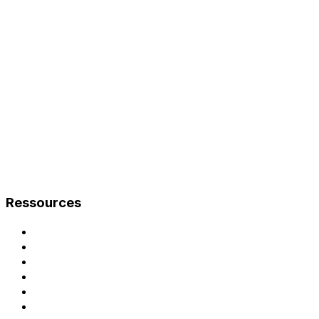
Ressources
Documentation
Guide de mise en service
Notice d'exploitation
Cas d'usage
Recharge en entreprise
Logiciel de gestion de bornes