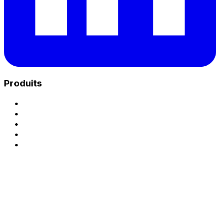
Produits
Charge Unix Hub
Park - Plateforme eMSP
Park - Exploitation CPO
Opérateur de recharge (CPO)
Accéder à la plateforme