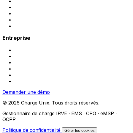
Monétisation des bornes
Rentabiliser ses bornes
Facturation et TVA
Refacturation aux salariés
Bornes compatibles
Entreprise
Contact
Demander une démo
Demande de devis
Partenariat installateur
À propos
Carrières
Demander une démo
© 2026 Charge Unix. Tous droits réservés.
Gestionnaire de charge IRVE · EMS · CPO · eMSP ·
OCPP
Politique de confidentialité
Gérer les cookies