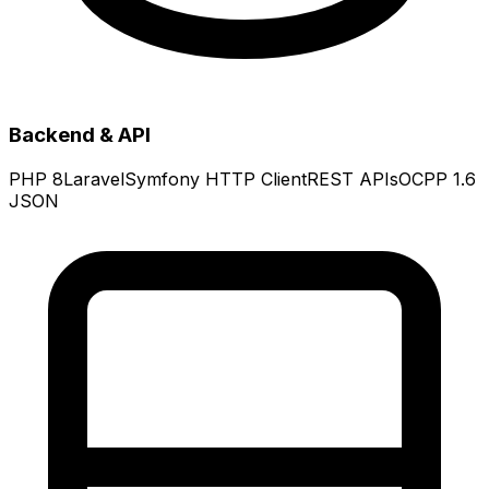
Backend & API
PHP 8
Laravel
Symfony HTTP Client
REST APIs
OCPP 1.6
JSON