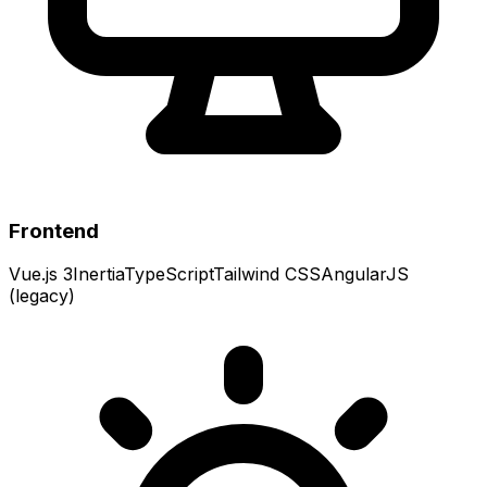
Frontend
Vue.js 3
Inertia
TypeScript
Tailwind CSS
AngularJS
(legacy)