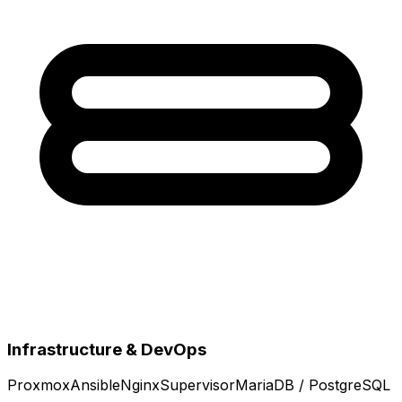
Infrastructure & DevOps
Proxmox
Ansible
Nginx
Supervisor
MariaDB / PostgreSQL