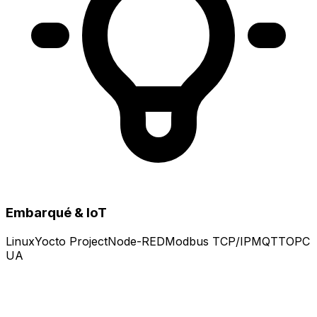
Embarqué & IoT
Linux
Yocto Project
Node-RED
Modbus TCP/IP
MQTT
OPC
UA