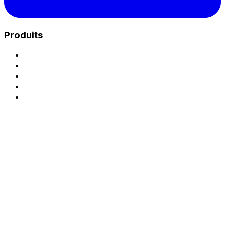
Produits
Charge Unix Hub
Park - Plateforme eMSP
Park - Exploitation CPO
Opérateur de recharge (CPO)
Accéder à la plateforme