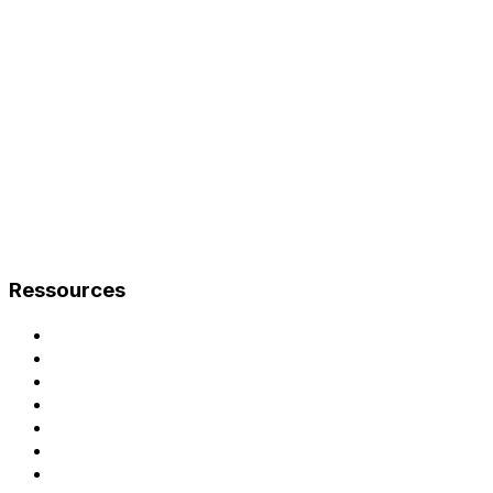
Ressources
Documentation
Guide de mise en service
Notice d'exploitation
Cas d'usage
Recharge en entreprise
Logiciel de gestion de bornes
Monétisation des bornes