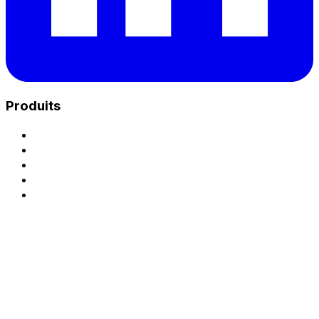
Produits
Charge Unix Hub
Park - Plateforme eMSP
Park - Exploitation CPO
Opérateur de recharge (CPO)
Accéder à la plateforme