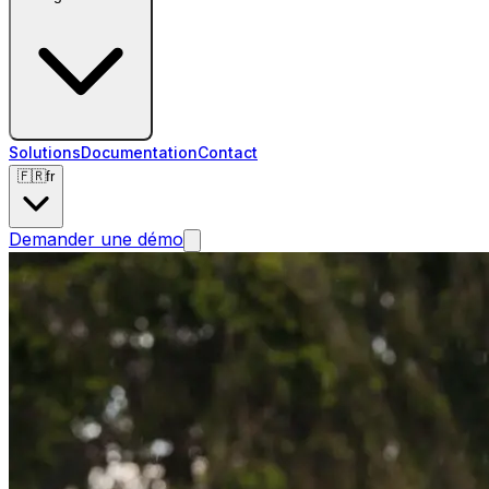
Solutions
Documentation
Contact
🇫🇷
fr
Demander une démo