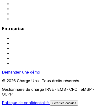
Rentabiliser ses bornes
Facturation et TVA
Refacturation aux salariés
Bornes compatibles
Entreprise
Contact
Demander une démo
Demande de devis
Partenariat installateur
À propos
Carrières
Demander une démo
© 2026 Charge Unix. Tous droits réservés.
Gestionnaire de charge IRVE · EMS · CPO · eMSP ·
OCPP
Politique de confidentialité
Gérer les cookies