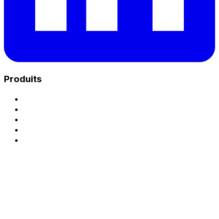
Produits
Charge Unix Hub
Park - Plateforme eMSP
Park - Exploitation CPO
Opérateur de recharge (CPO)
Accéder à la plateforme