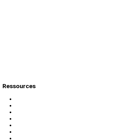
Ressources
Documentation
Guide de mise en service
Notice d'exploitation
Cas d'usage
Recharge en entreprise
Logiciel de gestion de bornes
Monétisation des bornes