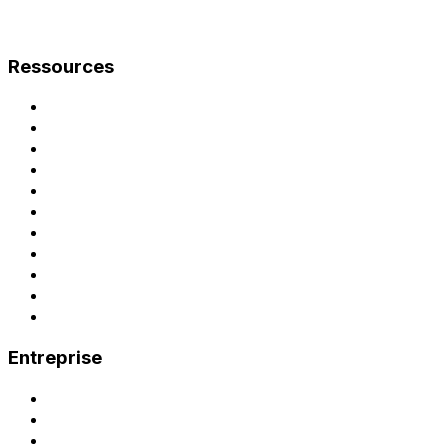
Ressources
Documentation
Guide de mise en service
Notice d'exploitation
Cas d'usage
Recharge en entreprise
Logiciel de gestion de bornes
Monétisation des bornes
Rentabiliser ses bornes
Facturation et TVA
Refacturation aux salariés
Bornes compatibles
Entreprise
Contact
Demander une démo
Demande de devis