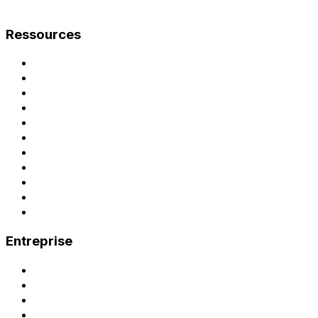
Ressources
Documentation
Guide de mise en service
Notice d'exploitation
Cas d'usage
Recharge en entreprise
Logiciel de gestion de bornes
Monétisation des bornes
Rentabiliser ses bornes
Facturation et TVA
Refacturation aux salariés
Bornes compatibles
Entreprise
Contact
Demander une démo
Demande de devis
Partenariat installateur